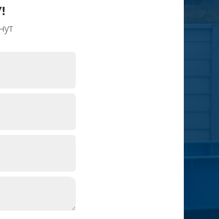
!
нут