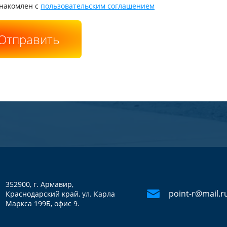
накомлен с
пользовательским соглашением
Отправить
352900, г. Армавир,
point-r@mail.r
Краснодарский край, ул. Карла
Маркса 199Б, офис 9.